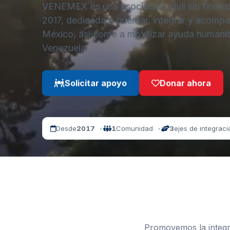
VENEMEX es una asociación civil sin fines 
2017, dedicada a orientar, integrar y acomp
México, así como a movilizar ayuda humanit
Venezuela.
Solicitar apoyo
Donar ahora
Desde
2017
1
Comunidad
3
ejes de integraci
Promovemos la integr