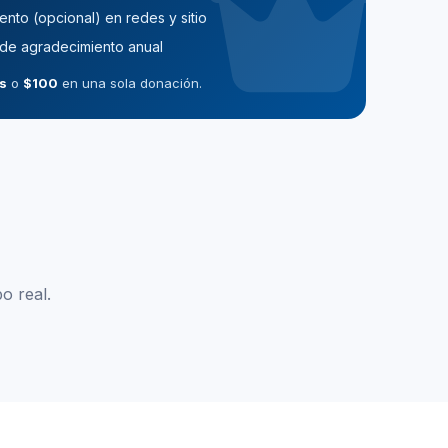
nto (opcional) en redes y sitio
 de agradecimiento anual
s
o
$100
en una sola donación.
o real.