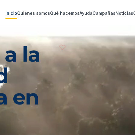
Inicio
Quiénes somos
Qué hacemos
Ayuda
Campañas
Noticias
s
a
la
d
na
en