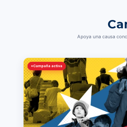
Ca
Apoya una causa concr
Campaña activa