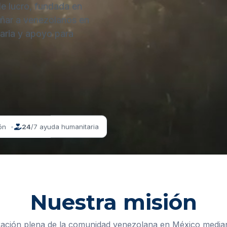
de lucro, fundada en
añar a venezolanos en
aria y apoyo para
ón
24
/7 ayuda humanitaria
Nuestra misión
ación plena de la comunidad venezolana en México median