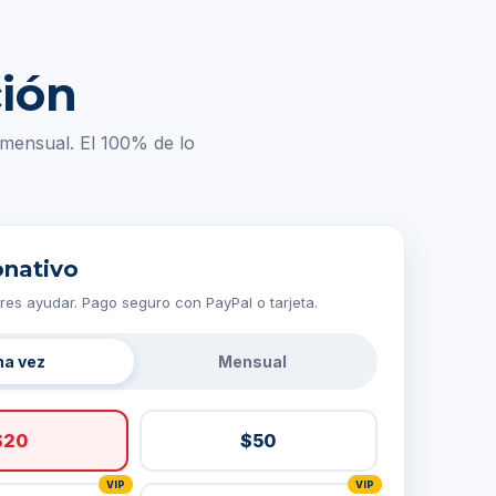
ión
mensual. El 100% de lo
onativo
res ayudar. Pago seguro con PayPal o tarjeta.
na vez
Mensual
$20
$50
VIP
VIP