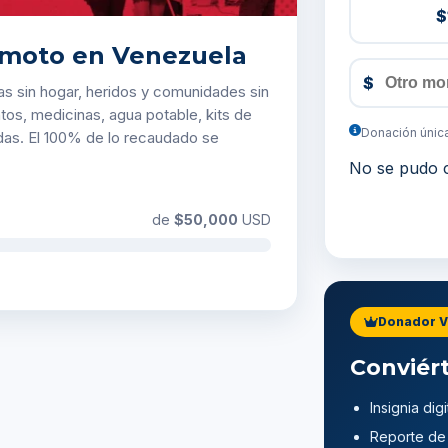
$
remoto en Venezuela
$
as sin hogar, heridos y comunidades sin
tos, medicinas, agua potable, kits de
Donación única
adas. El 100% de lo recaudado se
No se pudo c
de
$50,000
USD
Donador V
Conviér
Insignia dig
Reporte de 