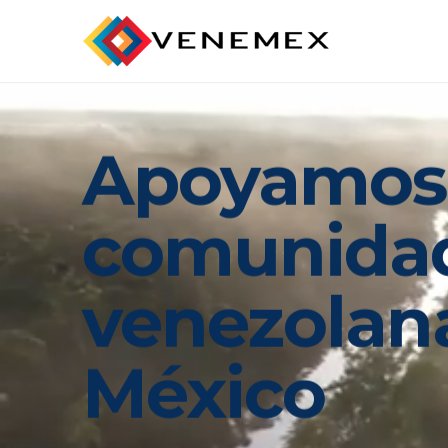
Apoyamo
comunida
venezola
México