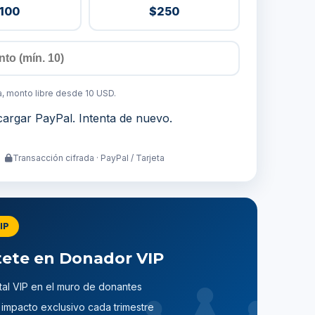
100
$250
, monto libre desde 10 USD.
argar PayPal. Intenta de nuevo.
Transacción cifrada · PayPal / Tarjeta
IP
tete en Donador VIP
ital VIP en el muro de donantes
impacto exclusivo cada trimestre